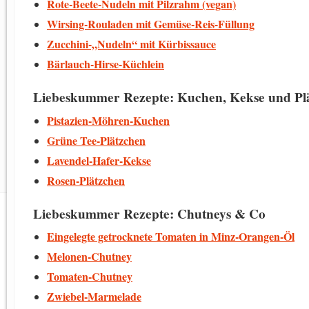
Rote-Beete-Nudeln mit Pilzrahm (vegan)
Wirsing-Rouladen mit Gemüse-Reis-Füllung
Zucchini-„Nudeln“ mit Kürbissauce
Bärlauch-Hirse-Küchlein
Liebeskummer Rezepte: Kuchen, Kekse und Pl
Pistazien-Möhren-Kuchen
Grüne Tee-Plätzchen
Lavendel-Hafer-Kekse
Rosen-Plätzchen
Liebeskummer Rezepte: Chutneys & Co
Eingelegte getrocknete Tomaten in Minz-Orangen-Öl
Melonen-Chutney
Tomaten-Chutney
Zwiebel-Marmelade