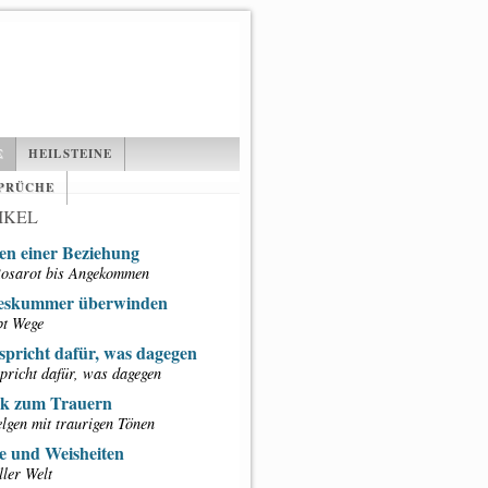
E
HEILSTEINE
PRÜCHE
IKEL
en einer Beziehung
osarot bis Angekommen
eskummer überwinden
bt Wege
spricht dafür, was dagegen
pricht dafür, was dagegen
k zum Trauern
lgen mit traurigen Tönen
te und Weisheiten
ller Welt