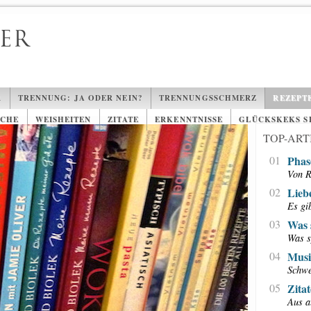
BER
R
TRENNUNG: JA ODER NEIN?
TRENNUNGSSCHMERZ
REZEPT
ÜCHE
WEISHEITEN
ZITATE
ERKENNTNISSE
GLÜCKSKEKS S
TOP-ART
01
Phas
Von R
02
Lieb
Es gi
03
Was 
Was s
04
Musi
Schwe
05
Zita
Aus a