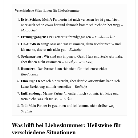
Verschiedene Situationen für Liebeskummer
Es ist Schluss:
Mein/e Partner/in hat mich verlassen (es ist ganz frisch
oder auch schon etwas her und dennoch komm ich nicht drüber weg) –
Moosachat
Fremdgegangen:
Der Partner ist fremdgegangen –
Friedensachat
On-Off-Beziehung:
Mal sind wir zusammen, dann wieder nicht – und
ich merke, das tut mir nicht gut –
Eudialyt
Seelenpartner:
Wir sind uns in puncto Geist, Herz und Seele sehr nahe,
aber finden nicht zusammen –
Amethyst Vera Cruz
Rumeiern:
Der Partner kann sich nicht für mich entscheiden –
Rhodocrosit
Einseitige Liebe:
Ich bin verliebt, aber der/die Auserwählte kann sich
keine Beziehung mit mir vorstellen –
Eudialyt
Entfremdung:
Mein/e Partner/in entfernt sich von mir, ich leide und
weiß nicht, was ich tun soll –
Türkis
Tod:
Mein Partner ist gestorben und ich komme nicht drüber weg –
Sugilith
Was hilft bei Liebeskummer: Heilsteine für
verschiedene Situationen