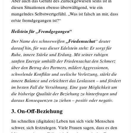
Aber auch das Gefühl des Zurückgewiesen seins ist in
diesen Situationen ebenso überwältigend, wie ein
mangelndes Selbstwertgefühl. „Was ist falsch an mir, dass
er/sie fremdgegangen ist?“
Heilstein für „Fremdgegangen“
Der Name des schneeweißen
„Friedensachat
“ deutet
darauf hin, für was dieser Edelstein steht: Er sorgt für
Ruhe, innere Stärke und Erdung.
Mit seiner ruhigen
sanften Energie umhüllt der Friedensachat den Schmerz
über den Betrug des Partners, mildert Aggressionen,
schwelende Konflikte und seelische Verletzung, stärkt die
innere Balance und erleichtert das Loslassen – und fördert
im besten Fall die Versöhnung. Eine gute Möglichkeit um
die bisherige Qualität der Beziehung zu hinterfragen und
daraus Konsequenzen zu ziehen – positiv oder negativ.
3. On-Off-Beziehung
Im schnellen (digitalen) Leben tun sich viele Menschen
schwer, sich festzulegen. Viele Frauen sagen, dass es den