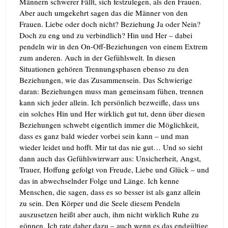
Männern schwerer Fällt, sich festzulegen, als den Frauen.
Aber auch umgekehrt sagen das die Männer von den
Frauen. Liebe oder doch nicht? Beziehung Ja oder Nein?
Doch zu eng und zu verbindlich? Hin und Her – dabei
pendeln wir in den On-Off-Beziehungen von einem Extrem
zum anderen. Auch in der Gefühlswelt. In diesen
Situationen gehören Trennungsphasen ebenso zu den
Beziehungen, wie das Zusammensein. Das Schwierige
daran: Beziehungen muss man gemeinsam fühen, trennen
kann sich jeder allein. Ich persönlich bezweifle, dass uns
ein solches Hin und Her wirklich gut tut, denn über diesen
Beziehungen schwebt eigentlich immer die Möglichkeit,
dass es ganz bald wieder vorbei sein kann – und man
wieder leidet und hofft. Mir tat das nie gut…
Und so sieht
dann auch das Gefühlswirrwarr aus: Unsicherheit, Angst,
Trauer, Hoffung gefolgt von Freude, Liebe und Glück – und
das in abwechselnder Folge und Länge. Ich kenne
Menschen, die sagen, dass es so besser ist als ganz allein
zu sein. Den Körper und die Seele diesem Pendeln
auszusetzen heißt aber auch, ihm nicht wirklich Ruhe zu
gönnen. Ich rate daher dazu – auch wenn es das endgültige